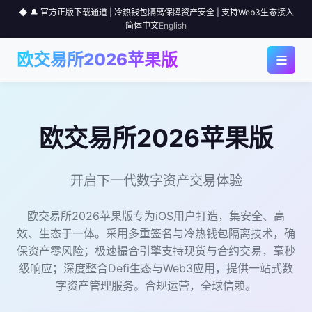
◆ 🔔 官方正版下载通道 | 冷热钱包隔离保障资产安全 | 支持Web3生态接入
简体中文
English
≡
欧交易所2026苹果版
◆ 首页
◆ 应用下载
欧交易所2026苹果版
◆ 为何选择
开启下一代数字资产交易体验
◆ 行情中心
欧交易所2026苹果版专为iOS用户打造，集安全、高
效、生态于一体。采用多重签名与冷热钱包隔离技术，确
◆ 使用指南
保资产零风险；极速撮合引擎支持现货与合约交易，毫秒
级响应；深度整合Defi生态与Web3应用，提供一站式数
◆ 社区
字资产管理服务。合规运营，全球信赖。